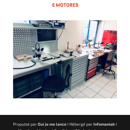
Propulsé par
Oui je me lance
I Hébergé par
Infomaniak
I